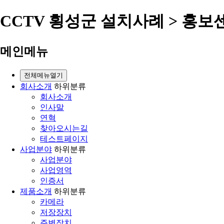
CCTV 횡성군 설치사례 > 홍보
메인메뉴
전체메뉴열기
회사소개
하위분류
회사소개
인사말
연혁
찾아오시는길
테스트페이지
사업분야
하위분류
사업분야
사업영역
인증서
제품소개
하위분류
카메라
저장장치
주변장치