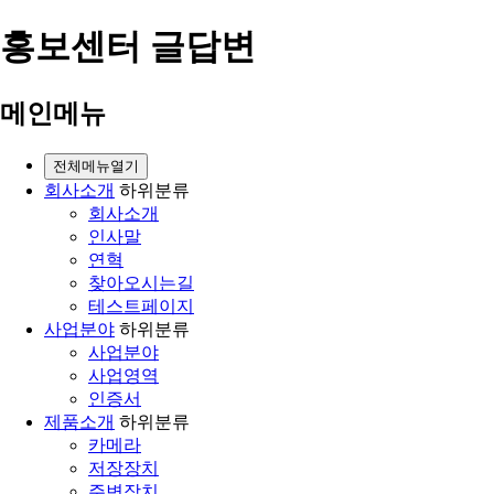
홍보센터 글답변
메인메뉴
전체메뉴열기
회사소개
하위분류
회사소개
인사말
연혁
찾아오시는길
테스트페이지
사업분야
하위분류
사업분야
사업영역
인증서
제품소개
하위분류
카메라
저장장치
주변장치